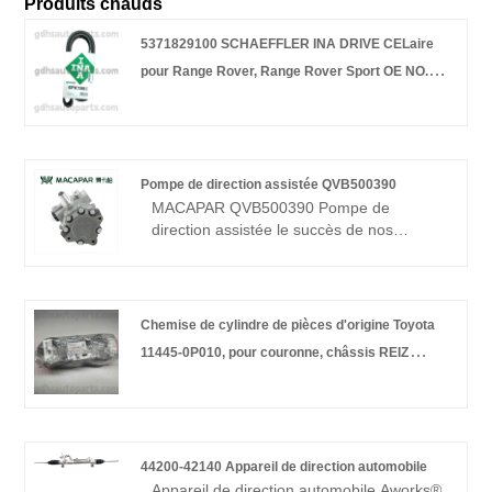
Produits chauds
5371829100 SCHAEFFLER INA DRIVE CELaire
pour Range Rover, Range Rover Sport OE NO.
LR035502
Pompe de direction assistée QVB500390
MACAPAR QVB500390 Pompe de
direction assistée le succès de nos
produits a conduit à une croissance
rapide des ventes, avec un chiffre
d'affaires annuel dépassant les millions de
yuans.
Chemise de cylindre de pièces d'origine Toyota
11445-0P010, pour couronne, châssis REIZ
NO.GRS18# GRX12#
44200-42140 Appareil de direction automobile
Appareil de direction automobile Aworks®