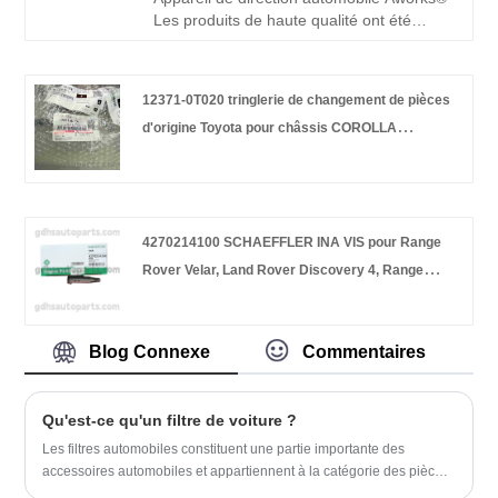
Les produits de haute qualité ont été
salués par les ateliers de réparation et les
clients, nous avons un système de gestion
mature, notre philosophie est de fournir
12371-0T020 tringlerie de changement de pièces
aux clients le meilleur modèle commercial,
d'origine Toyota pour châssis COROLLA
les meilleurs produits et le meilleur service
!
NO.ZRE152 4FC
4270214100 SCHAEFFLER INA VIS pour Range
Rover Velar, Land Rover Discovery 4, Range
Rover, Range Rover Sport OE NO. LR127722
Blog Connexe
Commentaires
Qu'est-ce qu'un filtre de voiture ?
Les filtres automobiles constituent une partie importante des
accessoires automobiles et appartiennent à la catégorie des pièces
vulnérables. Leur fonction principale est de filtrer et de nettoyer, de