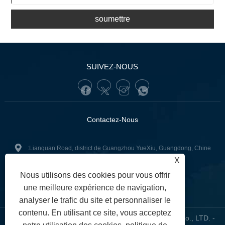
soumettre
SUIVEZ-NOUS
Contactez-Nous
:Lianquan Road, district de Guangzhou YueXiu, Guangdong, Chine
X
+86-13902233274(WhatsApp)
Tél:
Nous utilisons des cookies pour vous offrir
tunofuzhilong@gdtuno.com
:
une meilleure expérience de navigation,
analyser le trafic du site et personnaliser le
contenu. En utilisant ce site, vous acceptez
Copyright © 2023 Guangzhou Hengsheng Auto Parts Co., LTD. -