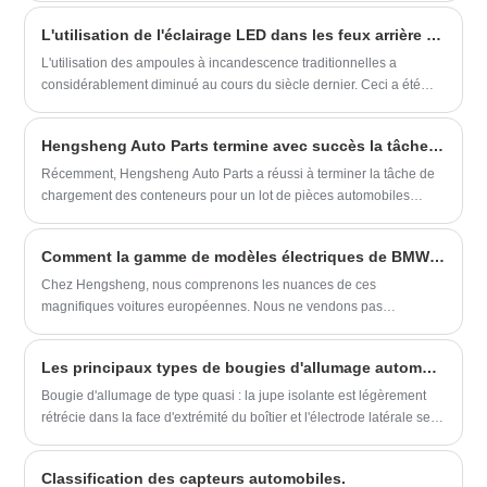
garantir que l'air de la voiture est propre et de réduire les impuretés
L'utilisation de l'éclairage LED dans les feux arrière automobiles
présentes dans l'huile ou le carburant, afin d'obtenir une conduite
douce et des performances élevées de la voiture.
L'utilisation des ampoules à incandescence traditionnelles a
considérablement diminué au cours du siècle dernier. Ceci a été
remplacé par la LED pour l'application intérieure et extérieure.
Hengsheng Auto Parts termine avec succès la tâche de chargement des conteneurs d'exportation
Récemment, Hengsheng Auto Parts a réussi à terminer la tâche de
chargement des conteneurs pour un lot de pièces automobiles
exportées. Cette expédition était composée de pièces authentiques
Toyota et de pièces authentiques de Volkswagen, et est maintenant
Comment la gamme de modèles électriques de BMW se compare-t-elle à Mercedes
prête pour l'expédition au Moyen-Orient.
Chez Hengsheng, nous comprenons les nuances de ces
magnifiques voitures européennes. Nous ne vendons pas
seulement des voitures; Nous offrons une expérience organisée
adaptée à votre style de vie.
Les principaux types de bougies d'allumage automobiles.
Bougie d'allumage de type quasi : la jupe isolante est légèrement
rétrécie dans la face d'extrémité du boîtier et l'électrode latérale se
trouve à l'extérieur de la face d'extrémité du boîtier, qui est la plus
largement utilisée.
Classification des capteurs automobiles.