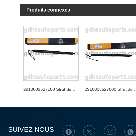
Produits connexes
2910003527100 Strut de hayon continental pour Jaguar XJ, Jaguar F-Pace OE no. T4A49350
2910003527000 Strut de hayon continental 
SUIVEZ-NOUS