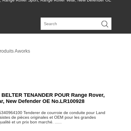
nge Rover Sport, Range Rover Velar, New Defender OE
roduits Aworks
E BELTER TENANDER POUR Range Rover,
ar, New Defender OE No.LR100928
40964100 Tenderer de courroie de conduite pour Land
sistes de pièces originales et OEM pour les grandes
lité et un prix bon marché. ......