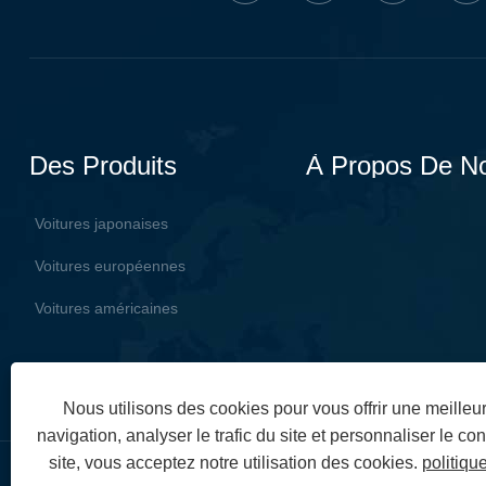
Des Produits
À Propos De N
Voitures japonaises
Voitures européennes
Voitures américaines
Nous utilisons des cookies pour vous offrir une meille
navigation, analyser le trafic du site et personnaliser le con
site, vous acceptez notre utilisation des cookies.
politiqu
Copyright © 2023 Guangzhou Hengsheng Auto Parts Co., LTD. - Capt