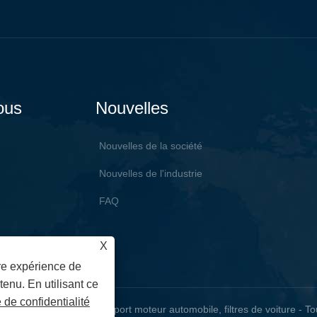
ous
Nouvelles
Nouvelles de la société
Nouvelles de l'industrie
FAQ
X
ure expérience de
tenu. En utilisant ce
e de confidentialité
eurs automobiles, support moteur automobile, filtres de voiture - Tou