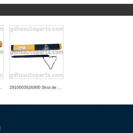
pour la gamme Rover Velar OE no. LR178875
2910003526900 Strut de hayon continental pour le nouveau Range Rover Evoque OE no. LR172984