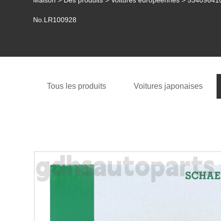
Maison
>
Des produits
>
Voitures européennes
> 534096410
No.LR100928
Tous les produits
Voitures japonaises