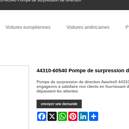
0-60540 Pompe de surpression de direction
Voitures européennes
Voitures américaines
P
44310-60540 Pompe de surpression de
Pompe de surpression de direction Aworks® 443
engageons à satisfaire nos clients en fournissant d
dépassent les attentes.
envoyer une demande
Facebook
X
WhatsApp
Pinterest
LinkedIn
Share