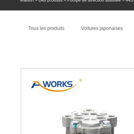
Maison
>
Des produits
>
Pompe de direction assistée
> 4431
Tous les produits
Voitures japonaises