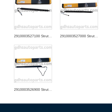
2910003527100 Strut de hayon continental pour Jaguar XJ, Jaguar F-Pace OE no. T4A49350
2910003527000 Strut de hayon continental pour la gamme Rover Velar OE no. LR178875
2910003526900 Strut de hayon continental pour le nouveau Range Rover Evoque OE no. LR172984