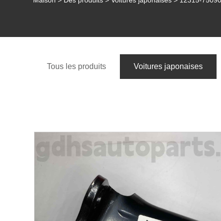
Maison
>
Des produits
>
Voitures japonaises
> 12315-75090
Tous les produits
Voitures japonaises