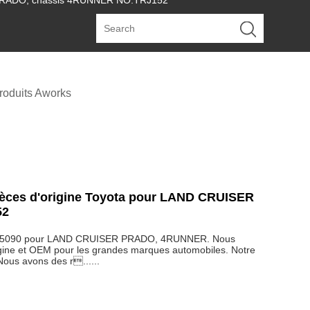
R PRADO, châssis 4RUNNER NO.TRJ152
roduits Aworks
ièces d'origine Toyota pour LAND CRUISER
52
5-75090 pour LAND CRUISER PRADO, 4RUNNER. Nous
rigine et OEM pour les grandes marques automobiles. Notre
Nous avons des r......