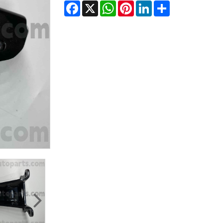
Facebook
X
WhatsApp
Pinterest
LinkedIn
Share