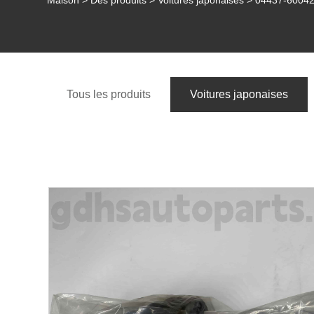
Maison
>
Des produits
>
Voitures japonaises
> 04437-60042 T
Tous les produits
Voitures japonaises