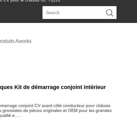
 CV pour le châssis no. Trj120
roduits Aworks
ues Kit de démarrage conjoint intérieur
émarrage conjoint CV avant côté conducteur pour châssis
 grossistes de pièces originales et OEM pour les grandes
lité e......