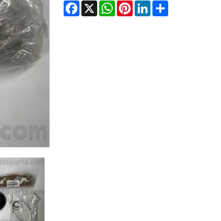
Facebook
X
WhatsApp
Pinterest
LinkedIn
Share